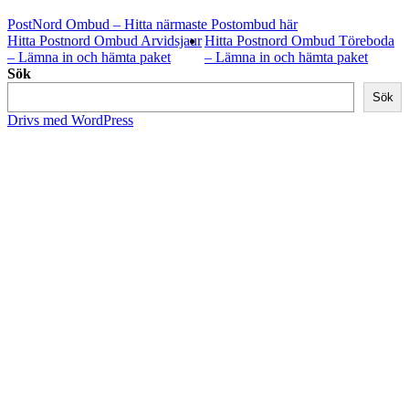
PostNord Ombud – Hitta närmaste Postombud här
Hitta Postnord Ombud Arvidsjaur
Hitta Postnord Ombud Töreboda
– Lämna in och hämta paket
– Lämna in och hämta paket
Sök
Sök
Drivs med WordPress