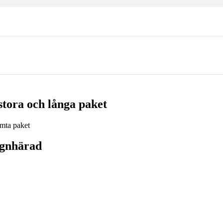
tora och långa paket
agnhärad