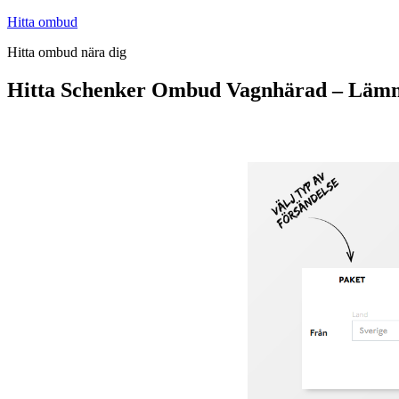
Hoppa
Hitta ombud
till
Hitta ombud nära dig
innehåll
Hitta Schenker Ombud Vagnhärad – Lämna