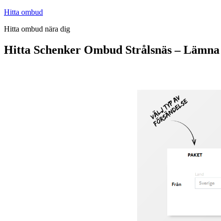
Hoppa
Hitta ombud
till
Hitta ombud nära dig
innehåll
Hitta Schenker Ombud Strålsnäs – Lämna 