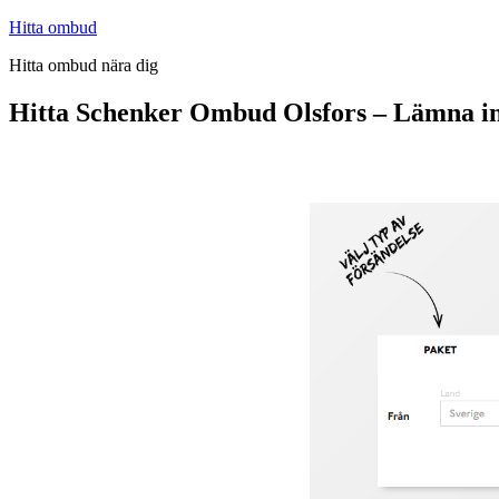
Hoppa
Hitta ombud
till
Hitta ombud nära dig
innehåll
Hitta Schenker Ombud Olsfors – Lämna in