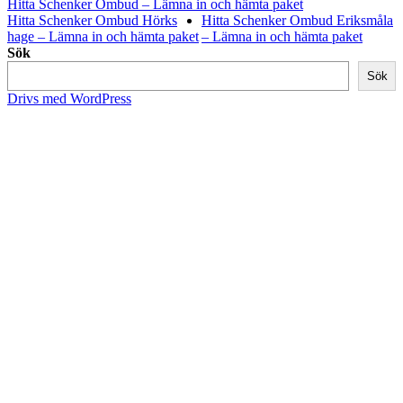
Hitta Schenker Ombud – Lämna in och hämta paket
Hitta Schenker Ombud Hörks
Hitta Schenker Ombud Eriksmåla
hage – Lämna in och hämta paket
– Lämna in och hämta paket
Sök
Sök
Drivs med WordPress