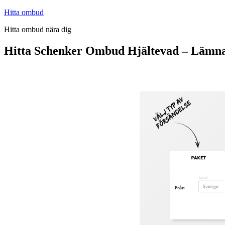
Hoppa
Hitta ombud
till
Hitta ombud nära dig
innehåll
Hitta Schenker Ombud Hjältevad – Lämna