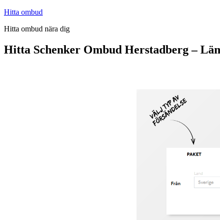
Hoppa
Hitta ombud
till
Hitta ombud nära dig
innehåll
Hitta Schenker Ombud Herstadberg – Läm