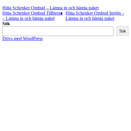
Hitta Schenker Ombud – Lämna in och hämta paket
Hitta Schenker Ombud Tillberga
Hitta Schenker Ombud Insjön –
– Lämna in och hämta paket
Lämna in och hämta paket
Sök
Sök
Drivs med WordPress