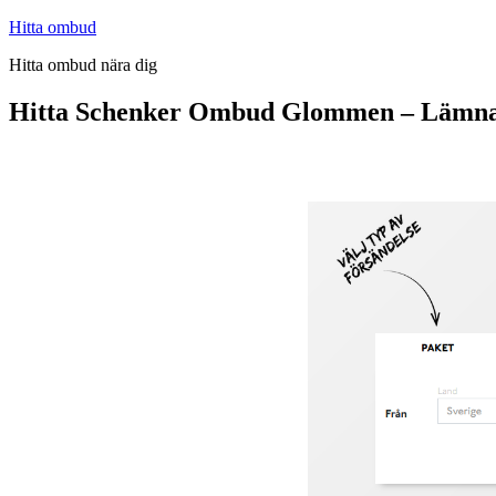
Hoppa
Hitta ombud
till
Hitta ombud nära dig
innehåll
Hitta Schenker Ombud Glommen – Lämna 