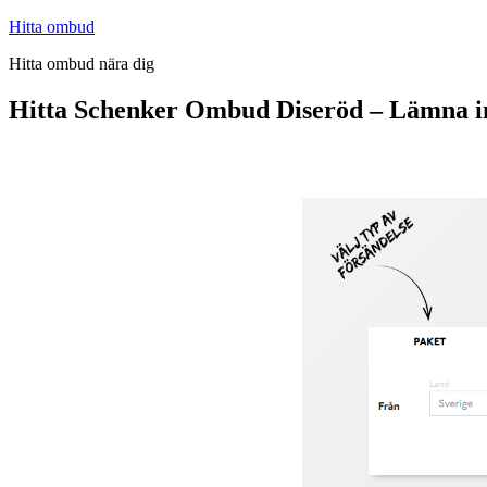
Hoppa
Hitta ombud
till
Hitta ombud nära dig
innehåll
Hitta Schenker Ombud Diseröd – Lämna i