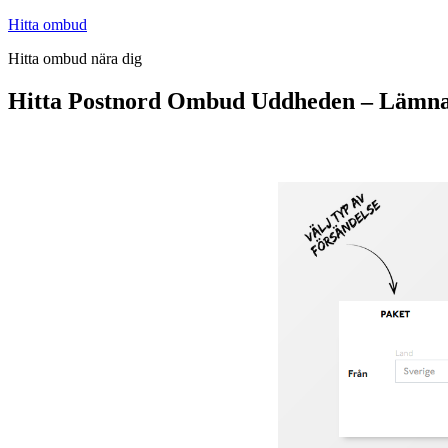
Hoppa
Hitta ombud
till
Hitta ombud nära dig
innehåll
Hitta Postnord Ombud Uddheden – Lämna 