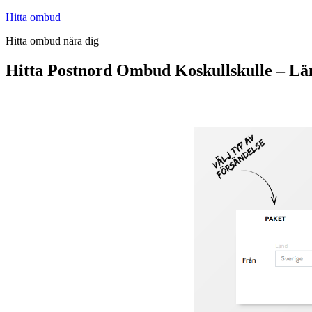
Hoppa
Hitta ombud
till
Hitta ombud nära dig
innehåll
Hitta Postnord Ombud Koskullskulle – Lä