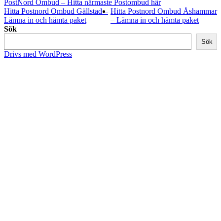
PostNord Ombud – Hitta närmaste Postombud här
Hitta Postnord Ombud Gällstad –
Hitta Postnord Ombud Åshammar
Lämna in och hämta paket
– Lämna in och hämta paket
Sök
Sök
Drivs med WordPress