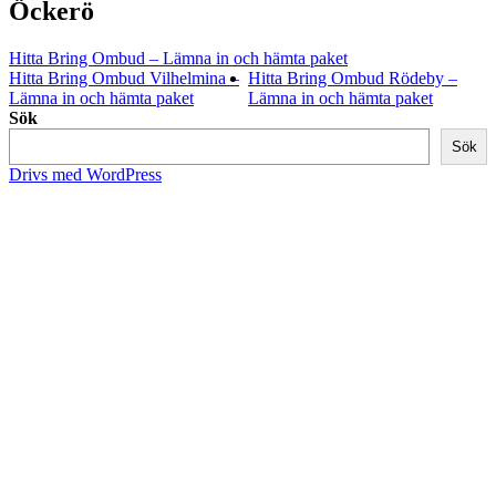
Öckerö
Hitta Bring Ombud – Lämna in och hämta paket
Hitta Bring Ombud Vilhelmina –
Hitta Bring Ombud Rödeby –
Lämna in och hämta paket
Lämna in och hämta paket
Sök
Sök
Drivs med WordPress