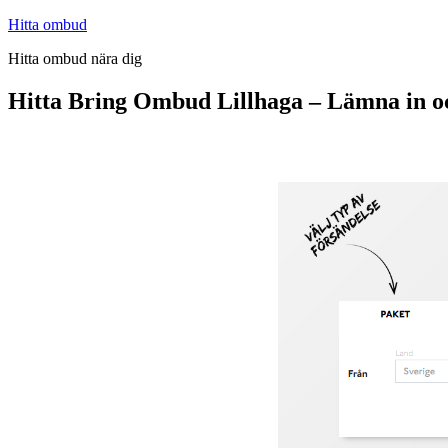
Hoppa
Hitta ombud
till
Hitta ombud nära dig
innehåll
Hitta Bring Ombud Lillhaga – Lämna in o