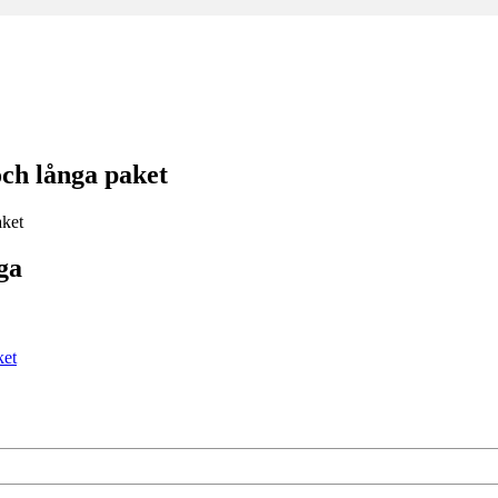
och långa paket
ga
ket