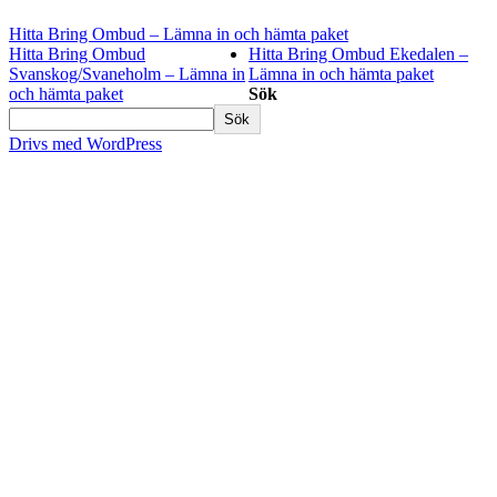
Hitta Bring Ombud – Lämna in och hämta paket
Hitta Bring Ombud
Hitta Bring Ombud Ekedalen –
Svanskog/Svaneholm – Lämna in
Lämna in och hämta paket
och hämta paket
Sök
Sök
Drivs med WordPress