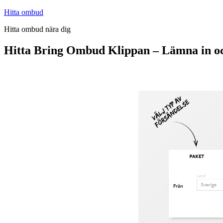
Hoppa
Hitta ombud
till
Hitta ombud nära dig
innehåll
Hitta Bring Ombud Klippan – Lämna in o