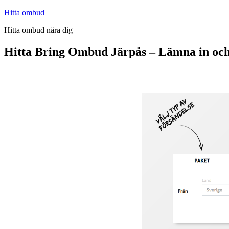
Hoppa
Hitta ombud
till
Hitta ombud nära dig
innehåll
Hitta Bring Ombud Järpås – Lämna in oc