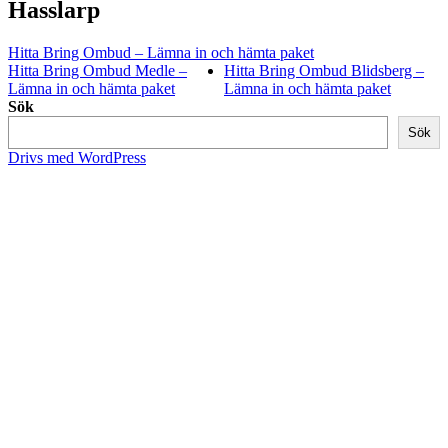
Hasslarp
Hitta Bring Ombud – Lämna in och hämta paket
Hitta Bring Ombud Medle –
Hitta Bring Ombud Blidsberg –
Lämna in och hämta paket
Lämna in och hämta paket
Sök
Sök
Drivs med WordPress