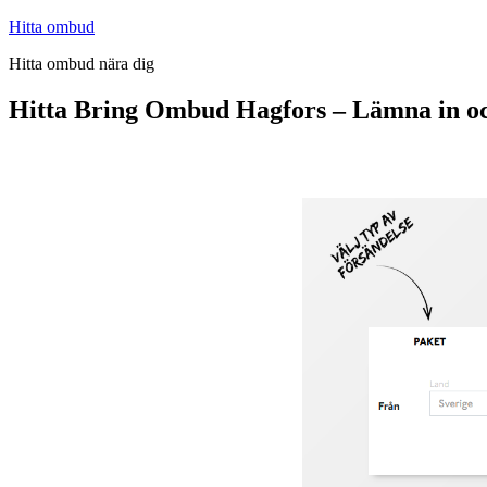
Hoppa
Hitta ombud
till
Hitta ombud nära dig
innehåll
Hitta Bring Ombud Hagfors – Lämna in o