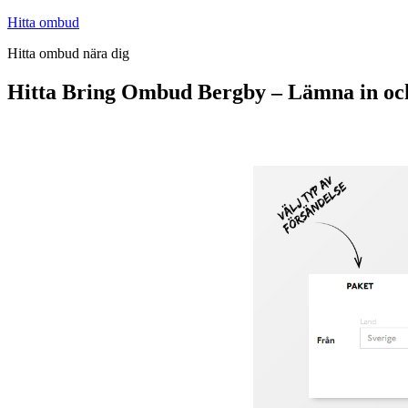
Hoppa
Hitta ombud
till
Hitta ombud nära dig
innehåll
Hitta Bring Ombud Bergby – Lämna in oc